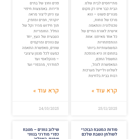
מתייחסים לבית שלנו.
פנים וחוץ של בתים
הבית כבר אינו רק מקום
ודירות. באמצעות חיפוי
מגורים פשוט – הוא
עץ ניתן ליצור מראה
מרכז של נוחות,
יוקרתי, חמים ומזמין,
טכנולוגיה והתאמה
תוך חידוש מהיר וקל של
אישית לאורח החיים של
החלל. החומריות
כל אחד מאיתנו. אחת
הטבעית של העץ, יחד
ההתפתחויות
עם גוונים ומרקמים
המשמעותיות ביותר
שונים, מאפשרת התאמה
בתחום זה היא מהפכת
כמעט לכל סגנון עיצובי
החשמל החכם,
– מהקלאסי ועד
המאפשרת לנהל,
למודרני, מהכפרי ועד
לשלוט ולייעל מערכות
רבות בבית בלחיצת
קרא עוד »
קרא עוד »
24/10/2025
25/11/2025
סודות המטבח הבוכרי
שילוב גוונים – מטבח
לשולחן השבת שלכם
כפרי מודרני בגווני
שמנת: השילוב