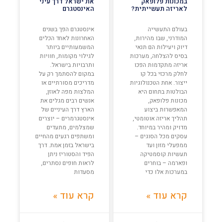
במכונות פלופאק
את ישראל דרך עיני
לאריזה תעשייתית?
האינסטגרם
בעולם התעשייה
אינסטגרם הפך בשנים
המודרני, שבו מהירות,
האחרונות לאחד הכלים
דיוק ויעילות הם תנאי
המשמעותיים ביותר
בסיס להצלחה, מערכות
לגילוי מקומות, חוויות
אריזה מתקדמות הפכו
ותרבויות בישראל.
לחלק מרכזי בכל קו
במקום להסתמך רק על
ייצור. אחת הטכנולוגיות
מדריכים מסורתיים או
הבולטות בתחום היא
המלצות מפה לאוזן,
מכונות פלופאק,
אנשים רבים מגלים את
המאפשרות ביצוע
הארץ דרך העיניים של
תהליך אריזה אוטומטי,
אינסטגרמרים – יוצרים
מדויק ומהיר במיוחד.
שמצלמים, מתעדים
עסקים מכל הסוגים –
ומשתפים רגעים מהחיים
ממפעלי מזון ועד
בישראל בזמן אמת. דרך
תעשיות קוסמטיקה
הפיד והסטוריז ניתן
ופארמה – בוחרים
לראות חופים נסתרים,
במערכות אלו כדי
מסעדות
קרא עוד »
קרא עוד »