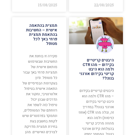
15/08/2025
22/08/2025
תמצית בהתאמה
אישית – החשיבות
בהתאמת תמצית
פרחי באך לכל
מטופל
סקירה זו בוחנת את
היבטים קריטיים
החשיבות שבשימוש
בקידום – מהו CTR
מותאם אישית של
ולמה הוא היבט
תמציות פרחי באך עבור
קריטי בקידום אורגני
כל מטופל. נדון
בגוגל?
בעקרונות הבסיסיים של
התאמה אישית בטיפול
היבטים קריטיים בקידום
אלטרנטיבי, נחקור את
– מהו CTR ולמה הוא
הדרכים שבהן יכול
היבט קריטי בקידום
טיפול כזה לשפר את
אורגני בגוגל? במדריך
רווחתם של המטופלים,
זה, נגלה מהו CTR (אחוז
ונתמקד בפרמטרים שיש
כניסות) ולמה הוא
לקחת בחשבון בעת
מהווה מרכיב קריטי
בחירת תמצית מדויקת
בהצלחת קידום אורגני
לצרכים האישיים. מהן
בגוגל. המסמך יספק