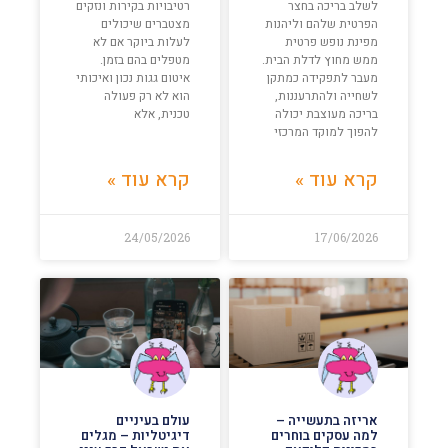
לשלב בריכה בחצר
רטיבויות בקירות ונזקים
הפרטית שלהם וליהנות
מצטברים שיכולים
מפינת נופש פרטית
לעלות ביוקר אם לא
ממש מחוץ לדלת הבית.
מטפלים בהם בזמן.
מעבר לתפקידה כמתקן
איטום גגות נכון ואיכותי
לשחייה ולהתרעננות,
הוא לא רק פעולה
בריכה מעוצבת יכולה
טכנית, אלא
להפוך למוקד המרכזי
קרא עוד »
קרא עוד »
24/05/2026
17/06/2026
אריזה בתעשייה –
עולם בעיניים
למה עסקים בוחרים
דיגיטליות – מגלים