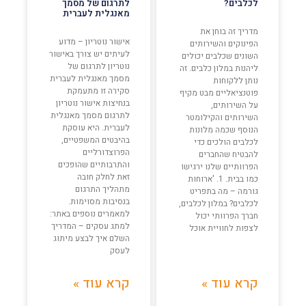
לכלבים?
לתרגום של מסמך
מאנגלית לעברית
מדריך זה בוחן את
אישור נוטריון – מדוע
הפינוקים והשירותים
לעיתים יש צורך באישור
השונים שכלבים יכולים
נוטריון לתרגום של
ליהנות במלון כלבים. זה
מסמך מאנגלית לעברית
נותן ללקוחות
סקירה זו מתעמקת
פוטנציאליים מבט מקיף
בנחיצות אישור נוטריון
על השירותים,
לתרגום מסמך מאנגלית
השירותים והקילומטר
לעברית. היא עוסקת
הנוסף שכמה מלונות
בהיבטים המשפטיים,
לכלבים הולכים כדי
הפרוצדורליים
להבטיח שהחברים
והתרבותיים שהופכים
הפרוותיים שלנו ירגישו
זאת לחלק חובה
כמו בבית. 1. 'ארוחות
מתהליך התרגום
גורמה – מה בתפריט
בנסיבות מסוימות.
לכלבים? במלון לכלבים,
למאמרים נוספים באתר:
חברך הפרוותי יכול
למתג עסקים – המדריך
לצפות לחוויית אוכל
השלם איך לבצע מיתוג
לעסק
קרא עוד »
קרא עוד »