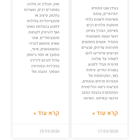
זאת, תהליך זה מלווה
בעידן שבו מתחים
באתגרים רבים, וטעויות
יומיומיים, עומס
בתכנון, עיצוב או
משימות ודאגות בלתי
פונקציונליות עלולות
פוסקות מלווים רבים
לפגוע בהצלחת האתר
מאיתנו, הצורך באיזון
ואף להרחיק לקוחות
רגשי נעשה משמעותי
פוטנציאליים. אתר
מתמיד. אנשים מחפשים
שאינו מותאם לצרכי
פתרונות עדינים, טבעיים
המשתמשים, איטי,
ונגישים שיסייעו להם
מסובך או חסר ביטחון
לשמור על שלווה
עלול לגרום לירידה
פנימית מבלי לפגוע
במכירות ובמוניטין
בשגרת החיים. טיפות
העסקי. ההבנה של
באך, המבוססות על
תמציות פרחים וצמחים,
מציעות גישה הוליסטית
המתמקדת בהבנת המצב
הרגשי ובאיזונו. השיטה
קרא עוד »
קרא עוד »
15/03/2026
17/03/2026