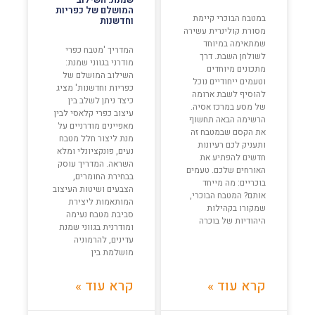
המושלם של כפריות
במטבח הבוכרי קיימת
וחדשנות
מסורת קולינרית עשירה
שמתאימה במיוחד
המדריך 'מטבח כפרי
לשולחן השבת. דרך
מודרני בגווני שמנת:
מתכונים מיוחדים
השילוב המושלם של
וטעמים ייחודיים נוכל
כפריות וחדשנות' מציג
להוסיף לשבת ארומה
כיצד ניתן לשלב בין
של מסע במרכז אסיה.
עיצוב כפרי קלאסי לבין
הרשימה הבאה תחשוף
מאפיינים מודרניים על
את הקסם שבמטבח זה
מנת ליצור חלל מטבח
ותעניק לכם רעיונות
נעים, פונקציונלי ומלא
חדשים להפתיע את
השראה. המדריך עוסק
האורחים שלכם. טעמים
בבחירת החומרים,
בוכריים: מה מייחד
הצבעים ושיטות העיצוב
אותם? המטבח הבוכרי,
המותאמות ליצירת
שמקורו בקהילות
סביבת מטבח נעימה
היהודיות של בוכרה
ומודרנית בגווני שמנת
עדינים, להרמוניה
מושלמת בין
קרא עוד »
קרא עוד »