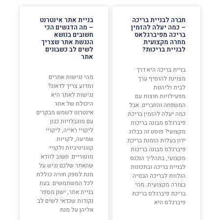
חברה לבניית בריכה
בניית אתר אינטרנט
– כמה יעלה להזמין
– מה הדגשים הכי
בריכה מפיברגלאס
חשובים בנושא
מחרה מקצועית
הנגשת אתר שצריך
לבניית בריכות?
לשים לב כשבונים
אתר
בניית בריכה היא דרך
מהי נגישות אתרים
מצוינת להוסיף ערך
ומדוע צריך לדאוג?
לבית וליהנות
נגישות לאתר היא
מפעילויות חוצות עם
היכולת של אתר
המשפחה והחברים. אבל
אינטרנט לשמש מבקרים
כמה יעלה להזמין בריכת
עם מוגבלויות כגון
פיברגלס מבונה בריכות
ליקויי ראייה, ליקויי
מקצועי? פוסט זה בבלוג
שמיעה, לקויות
ידון בעלות הזמנת בריכת
קוגניטיביות ולקויי
פיברגלס מבונה בריכות
מוטוריים. חשוב לוודא
מקצועי, בתהליך הנכנס
שהאתר שלכם נגיש על
לבניית בריכה ובתכונות
מנת לספק חוויה כוללת
הנלוות לבריכה הבנויה
לכל המשתמשים. בעת
בצורה מקצועית. מהי
בניית אתר, ישנן מספר
בריכת פיברגלס בריכת
נקודות שכדאי לשים לב
פיברגלס היא
אליהן על מנת