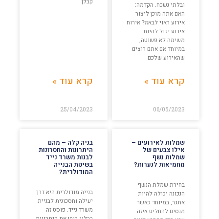
קבלן
ובלתי נשכח. הקדמה:
האם אתה מוכן ליצור
אירוע ראוי לבאזז? אירוח
אירוע יכול להיות
משימה לא פשוטה,
במיוחד אם אתם רוצים
שהאירוע שלכם
קרא עוד »
קרא עוד »
25/04/2023
06/05/2023
שמלות לאירועים –
בניה קלה – מהם
אילו צבעים של
היתרונות והחסרונות
שמלות נשף
לבנות משרד נייד
מחמיאות לנערות?
בשיטת הבנייה
המודולרית?
בחירת שמלת הנשף
בנייה מודולרית היא דרך
הנכונה יכולה להיות
יעילה וחסכונית לבניית
אתגר, במיוחד כאשר
משרד נייד. פוסט זה
מנסים להחליט איזה
בבלוג בוחן את היתרונות