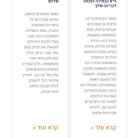
היא הבחירה הנכונה
שלכם
לבריכה שלך
כאשר מתכננים חופשה,
כאשר מקימים בריכה
נסיעת עבודה או כל
פרטית או משדרגים
היעדרות ממושכת
מערכת קיימת, אחת
מהבית, אחת השאלות
ההחלטות החשובות
החשובות ביותר עבור
ביותר היא בחירת
בעלי כלבים היא היכן
מערכת הסינון. איכות
להשאיר את הכלב בזמן
המים, נוחות התחזוקה
הזה. עבור רבים, הכלב
ועלויות ההפעלה
הוא חלק בלתי נפרד
מושפעות במידה רבה
מהמשפחה, ולכן הבחירה
מסוג המשאבה ומנגנון
בפנסיון המתאים אינה
הסינון שנבחר. משאבת
עניין של מה בכך. פנסיון
חול נחשבת לאחת
איכותי יכול להעניק
האפשרויות הפופולריות
לכלב סביבה בטוחה,
ביותר בזכות היעילות,
נוחה ומהנה,
האמינות והיכולת
לשמור על מים נקיים
לאורך זמן. למרות
שקיימות שיטות
קרא עוד »
קרא עוד »