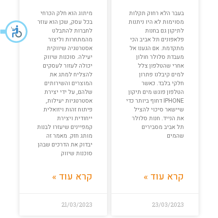
בעבר הלא רחוק תקלות
מיתוג הוא חלק הכרחי
מסוימות לא היו ניתנות
בכל עסק, שכן הוא עוזר
לתיקון גם בחנות
לחברות להתבלט
פלאפונים תל אביב הכי
מהמתחרות וליצור
מתקדמת. אם הגענו אל
אסטרטגיה שיווקית
מעבדת סלולר חולון
יעילה. סוכנות שיווק
אחרי שהטלפון צלל
יכולה לעזור לעסקים
למים קיבלנו פתרון
להצליח למתג את
חלקי בלבד. כאשר
המוצרים והשירותים
הטלפון פוגש מים תיקון
שלהם, על ידי יצירת
IPHONE דחוף ביותר כדי
אסטרטגיות יעילות,
שיישאר סיכוי להציל
פיתוח זהות ויזואלית
את הנייד. חנות סלולר
ייחודית ויצירת
תל אביב מסבירים
קמפיינים שיעזרו לבנות
שהמים
מותג חזק. מאמר זה
יבדוק את הדרכים שבהן
סוכנות שיווק
קרא עוד »
קרא עוד »
21/03/2023
23/03/2023