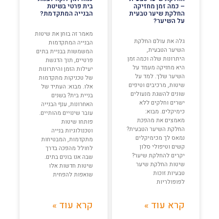
– כמה זמן מחזיקה
בית פרטי בשיטת
החלקת שיער טבעית
הבנייה המתקדמת?
על השיער?
מאמר זה בוחן את שיטות
גלה את עולם החלקת
הבנייה המתקדמות
השיער הטבעית,
המשמשות בבניית בתים
היתרונות שלה וכמה זמן
פרטיים, תוך הדגשת
היא מחזיקה מעמד על
יעילות הזמן והיתרונות
השיער שלך. למד על
של טכניקות מתקדמות
שיטות, מרכיבים וטיפים
אלו. מבוא: העתיד של
שונים להשגת מנעולים
בניית בית? בשנים
ישרים וחלקים ללא
האחרונות, ענף הבנייה
כימיקלים. מבוא:
עובר שינויים מהותיים.
מאמצים את מהפכת
פותחו שיטות
החלקת השיער הטבעית?
וטכנולוגיות בנייה
נמאס לך מכימיקלים
מתקדמות, המבטיחות
קשים וטיפולי סלון
לחולל מהפכה בדרך
יקרים להחלקת שיער?
שבה אנו בונים בתים.
שיטות החלקת שיער
שיטות חדשות אלו
טבעיות זוכות
שואפות להפחית
לפופולריות
קרא עוד »
קרא עוד »