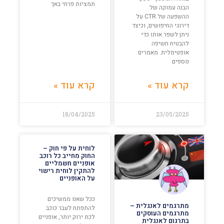
תמציות פרחי באך
הבנה עמוקה של
ההשפעה של CTR על
דירוגי החיפושים, וכיצד
ניתן לשפר אותו כדי
להבטיח חשיפה
אופטימלית. מאמרים
נוספים
קרא עוד »
קרא עוד »
18/04/2025
23/05/2025
לוחית על פי חוק –
החוק מחייב כל רוכב
אופניים חשמליים
להתקין לוחית רישוי
על האופניים
ככל שאנו ממשיכים
מתרגמים לאנגלית –
להתפתח לעבר כוכב
מתרגמים העוסקים
לכת ירוק יותר, אופניים
בתרגום לאנגלית