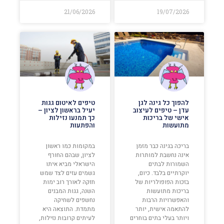
21/06/2026
19/07/2026
להפוך כל גינה לגן
טיפים לאיטום גגות
עדן – טיפים לעיצוב
יעיל בראשון לציון –
אישי של בריכות
כך תמנעו נזילות
מתועשות
והפתעות
בריכה בגינה כבר מזמן
במקומות כמו ראשון
אינה נחשבת למותרות
לציון, שבהם החורף
השמורות לבתים
הישראלי מביא איתו
יוקרתיים בלבד. כיום,
גשמים עזים לצד שמש
בזכות הפופולריות של
חזקה לאורך רוב ימות
בריכות מתועשות
השנה, גגות המבנים
והאפשרויות הרבות
נחשפים לשחיקה
להתאמה אישית, יותר
מתמדת. התוצאה היא
ויותר בעלי בתים בוחרים
לעיתים קרובות נזילות,