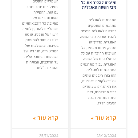
חשמליים הופכים
חייבים להכיר את כל
פופולריים יותר ויותר.
ניבי השפה האנגלית
עם זאת, החקיקה
האחרונה בישראל
מתרגמים לאנגלית –
מחייבת כל רוכב אופניים
מתרגמים העוסקים
חשמליים להתקין לוחית
בתרגום לאנגלית חייבים
רישוי על אופניו. פוסט
להכיר את כל ניבי השפה
בלוג זה נועד להתעמק
האנגלית מדריך זה
בסיבות ובהשלכות של
מספק ניתוח מעמיק על
המנדט הזה, תוך דיון על
חשיבות ההיכרות עם כל
השפעתו הפוטנציאלית
הדיאלקטים של השפה
על הרוכבים, הבטיחות
האנגלית עבור מתרגמים
והסביבה. "למה
המתרגמים לאנגלית.
הוא בוחן היבטים שונים
של דיאלקטים באנגלית,
את האתגרים שעומדים
בפני מתרגמים, ואת
היתרונות של הבנת
הניבים הללו.
קרא עוד »
קרא עוד »
25/11/2024
23/12/2024