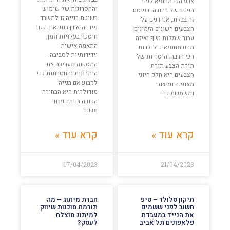
צבע הכי מחמיא לעור
והחסרונות של שימוש
הפנים של בחורה. בפוסט
בשיטת בנייה זו למשרד
זה בבלוג, אנו דנים על
נייד. הוא דן בנושאים כגון
הצבעים השונים הזמינים
חיסכון בעלויות וזמן,
עבור שמלות נשף ואיזה
התאמה אישית
מהם מחמיאים לילדות
וידידותיות לסביבה.
הכי הרבה. היסודות של
המסקנה מעריכה את
תורת הצבע תורת
היתרונות והחסרונות כדי
הצבעים היא חלק חיוני
לקבוע אם בנייה
מאופנה ועיצוב
מודולרית היא הבחירה
ומשמשת כדי
הטובה ביותר עבור
משרד
קרא עוד »
קרא עוד »
17/04/2023
21/04/2023
תיקון סלולר – טיפ
חברת מיתוג – מה
חשוב לפני ששמים
תורמת סוכנות שיווק
את הנייד במעבדת
למיתוג מוצלח
פלאפונים תל אביב
לעסק?