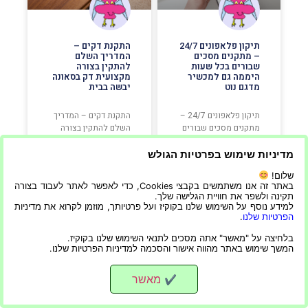
תיקון פלאפונים 24/7
התקנת דקים –
– מתקנים מסכים
המדריך השלם
שבורים בכל שעות
להתקין בצורה
היממה גם למכשיר
מקצועית דק בסאונה
מדגם נוט
יבשה בבית
תיקון פלאפונים 24/7 –
התקנת דקים – המדריך
מתקנים מסכים שבורים
השלם להתקין בצורה
בכל שעות היממה גם
מקצועית דק בסאונה
למכשיר מדגם נוט תיקון
יבשה בבית התקנת אריח
מדיניות שימוש בפרטיות הגולש
סלולר 247 הוא שירות
בסאונה יבשה בבית
שלום!
תיקון סלולר 24/7
יכולה להיות משימה לא
באתר זה אנו משתמשים בקבצי Cookies, כדי לאפשר לאתר לעבוד בצורה
המתמחה בתיקון מסכים
פשוטה עבור אנשים
תקינה ולשפר את חוויית הגלישה שלך.
שבורים בכל סוגי
רבים. עם זאת, עם הכלים
למידע נוסף על השימוש שלנו בקוקיז ועל פרטיותך, מוזמן לקרוא את מדיניות
הטלפונים, מהאייפון
והטכניקות הנכונות, ניתן
הפרטיות שלנו
.
העדכני ביותר ועד
לעשות זאת במהירות
בלחיצה על "מאשר" אתה מסכים לתנאי השימוש שלנו בקוקיז.
למכשיר הנוט הוותיק
ובתוצאות מקצועיות.
המשך שימוש באתר מהווה אישור והסכמה למדיניות הפרטיות שלנו.
ביותר. עם הטכנאים
מדריך זה יספק לכם את
המנוסים והציוד
כל המידע הדרוש לכם
המתקדם שלנו, נוכל
כדי להתקין אריח בצורה
מאשר
✔
לאבחן ולתקן במהירות
כל בעיה שתהיה