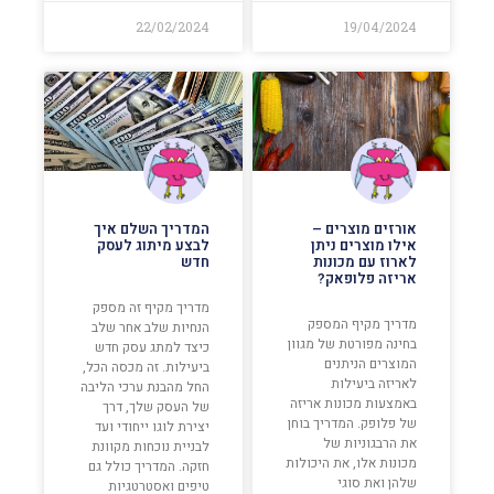
22/02/2024
19/04/2024
אורזים מוצרים –
המדריך השלם איך
אילו מוצרים ניתן
לבצע מיתוג לעסק
לארוז עם מכונות
חדש
אריזה פלופאק?
מדריך מקיף זה מספק
מדריך מקיף המספק
הנחיות שלב אחר שלב
בחינה מפורטת של מגוון
כיצד למתג עסק חדש
המוצרים הניתנים
ביעילות. זה מכסה הכל,
לאריזה ביעילות
החל מהבנת ערכי הליבה
באמצעות מכונות אריזה
של העסק שלך, דרך
של פלופק. המדריך בוחן
יצירת לוגו ייחודי ועד
את הרבגוניות של
לבניית נוכחות מקוונת
מכונות אלו, את היכולות
חזקה. המדריך כולל גם
שלהן ואת סוגי
טיפים ואסטרטגיות