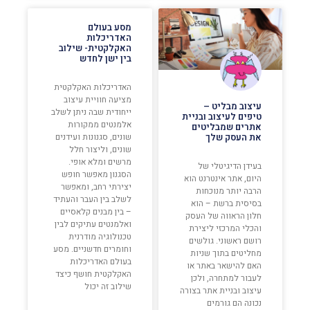
מסע בעולם
האדריכלות
האקלקטית- שילוב
בין ישן לחדש
האדריכלות האקלקטית
מציעה חוויית עיצוב
עיצוב מבליט –
ייחודית שבה ניתן לשלב
טיפים לעיצוב ובניית
אלמנטים ממקורות
אתרים שמבליטים
שונים, סגנונות ועידנים
את העסק שלך
שונים, וליצור חלל
מרשים ומלא אופי.
בעידן הדיגיטלי של
הסגנון מאפשר חופש
היום, אתר אינטרנט הוא
יצירתי רחב, ומאפשר
הרבה יותר מנוכחות
לשלב בין העבר והעתיד
בסיסית ברשת – הוא
– בין מבנים קלאסיים
חלון הראווה של העסק
ואלמנטים עתיקים לבין
והכלי המרכזי ליצירת
טכנולוגיה מודרנית
רושם ראשוני. גולשים
וחומרים חדשניים. מסע
מחליטים בתוך שניות
בעולם האדריכלות
האם להישאר באתר או
האקלקטית חושף כיצד
לעבור למתחרה, ולכן
שילוב זה יכול
עיצוב ובניית אתר בצורה
נכונה הם גורמים