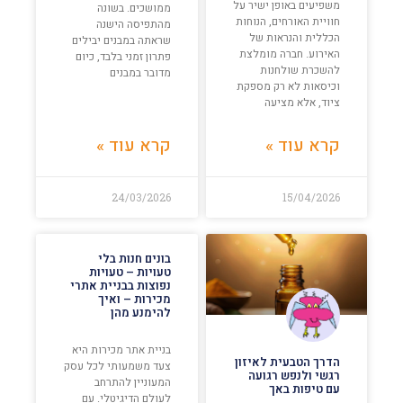
משפיעים באופן ישיר על
ממושכים. בשונה
חוויית האורחים, הנוחות
מהתפיסה הישנה
הכללית והנראות של
שראתה במבנים יבילים
האירוע. חברה מומלצת
פתרון זמני בלבד, כיום
להשכרת שולחנות
מדובר במבנים
וכיסאות לא רק מספקת
ציוד, אלא מציעה
קרא עוד »
קרא עוד »
24/03/2026
15/04/2026
בונים חנות בלי
טעויות – טעויות
נפוצות בבניית אתרי
מכירות – ואיך
להימנע מהן
בניית אתר מכירות היא
הדרך הטבעית לאיזון
צעד משמעותי לכל עסק
רגשי ולנפש רגועה
המעוניין להתרחב
עם טיפות באך
לעולם הדיגיטלי. עם