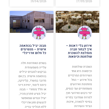
19/04/2026
17/05/2026
אירוע בלי דאגות –
מבנה יביל בהתאמה
איך לבחור חברה
אישית – מגשימים
מומלצת להשכרת
כל חלום אדריכלי
שולחנות וכיסאות
בשנים האחרונות חלה
השכרת שולחנות
עלייה משמעותית
וכיסאות היא אחד
בביקוש למבנים יבילים
השירותים המרכזיים
בהתאמה אישית. בין אם
בכל אירוע – החל
מדובר במשרד, קליניקה,
מחתונות ואירועים
כיתת לימוד, יחידת דיור
משפחתיים ועד כנסים,
או חלל מסחרי – מבנה
ימי גיבוש ואירועי חוץ.
יביל מציע פתרון מהיר,
למרות שמדובר בפריט
יעיל וגמיש שמאפשר
בסיסי לכאורה, איכות
להגשים חזון אדריכלי
הציוד והשירות
ללא תהליכי בנייה