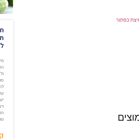
יצת כפתור
חב
תו
למ
מי
הו
ולי
סוכ
לה
של
יעי
ויצ
חז
וצים
סוכ
קר