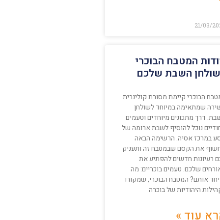
21/03/20
דות המטבח הבוכרי
ולחן השבת שלכם
טבח הבוכרי קיימת מסורת קולינרית
ירה שמתאימה במיוחד לשולחן
בת. דרך מתכונים מיוחדים וטעמים
חודיים נוכל להוסיף לשבת ארומה של
ע במרכז אסיה. הרשימה הבאה
שוף את הקסם שבמטבח זה ותעניק
ם רעיונות חדשים להפתיע את
ורחים שלכם. טעמים בוכריים: מה
יחד אותם? המטבח הבוכרי, שמקורו
הילות היהודיות של בוכרה
א עוד »