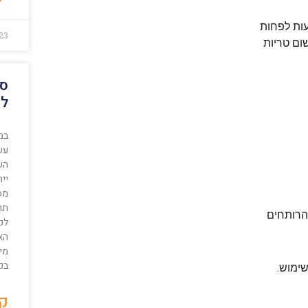
23
ום טריות
סו
לש
במ
עש
הש
יי
מס
תח
הרותחים
לכ
הא
מי
בק
קר