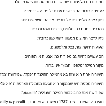
חמוצים הם מלפפונים שמושרים בתמיסת חומץ או מי מלח.
לעתים קרובות הם כבושים עם תבלינים ועשבי תיבול.
ניתן לאכול מלפפונים אלו טריים, אך הם משמשים יותר.
כמרכיב במנות כגון סלטים, כריכים והמבורגרים.
ניתן לייצר חמוצים ממגוון ירקות כגון כרובית.
שעועית ירוקה, גזר, בצל ומלפפונים.
הם עשויים להיות גם מפירות כמו אבטיח או תפוחים.
מקור המילה "מלפפון חמוץ" אינו ברור.
תיאוריה אחת היא שזה בא מהמילה ההולנדית "פקל", שפירושה "מלח"
תיאוריה נוספת היא שבמקור היא הגיעה מהמילה הצרפתית "פיקאלילי
שפירושה מנת כרוב כבוש. המילה האנגלית "piccalilli".
תועדה לראשונה בשנת 1737 כאשר היא נאותה כך: piccalli או picclelilly.