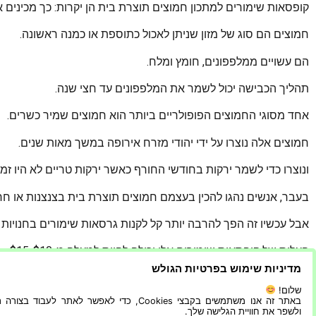
קופסאות שימורים למתכון חמוצים תוצרת בית הן יקרות: כך מכינים א
חמוצים הם סוג של מזון שניתן לאכול כתוספת או כמנה ראשונה.
הם עשויים ממלפפונים, חומץ ומלח.
תהליך הכבישה יכול לשמר את המלפפונים עד חצי שנה.
אחד מסוגי החמוצים הפופולריים ביותר הוא חמוצים שמיר כשרים.
חמוצים אלה נוצרו על ידי יהודי מזרח אירופה במשך מאות שנים.
ונוצרו כדי לשמר ירקות בחודשי החורף כאשר ירקות טריים לא היו זמינ
בעבר, אנשים נהגו להכין בעצמם חמוצים תוצרת בית בצנצנות או חר
אבל עכשיו זה הפך להרבה יותר קל לקנות גרסאות שימורים בחנויות 
העלות של קופסאות שימורים אלו יכולה להיות למעלה מ-$10-$15.
מדיניות שימוש בפרטיות הגולש
וזה הרבה יותר יקר מאשר להכין אותם בבית בעצמכם!
שלום!
באתר זה אנו משתמשים בקבצי Cookies, כדי לאפשר לאתר לעבוד בצ
מאמר זה יראה לכם כיצד להכין בעצמכם מתכון ביתי.
ולשפר את חוויית הגלישה שלך.