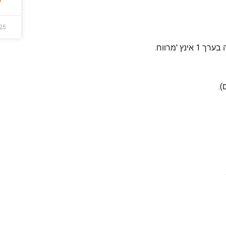
25
 'מרווח.
.