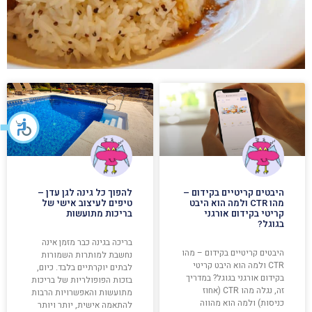
היבטים קריטיים בקידום –
להפוך כל גינה לגן עדן –
מהו CTR ולמה הוא היבט
טיפים לעיצוב אישי של
קריטי בקידום אורגני
בריכות מתועשות
בגוגל?
בריכה בגינה כבר מזמן אינה
היבטים קריטיים בקידום – מהו
נחשבת למותרות השמורות
CTR ולמה הוא היבט קריטי
לבתים יוקרתיים בלבד. כיום,
בקידום אורגני בגוגל? במדריך
בזכות הפופולריות של בריכות
זה, נגלה מהו CTR (אחוז
מתועשות והאפשרויות הרבות
כניסות) ולמה הוא מהווה
להתאמה אישית, יותר ויותר