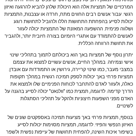
המרכזיים של תמציות אלה הוא היכולת שלהן להביא להרגעה ואיזון
רגשי. עבור אנשים רבים החווים מתח, חרדה או עצבנות, התמציות
יכולות לסייע בהפחתת התחושות הללו ולהוביל לתחושת רוגע
ושלווה פנימית. ההשפעה המאזנת של התמציות יכולה לעזור
לאנשים להתמודד עם אתגרי היומיום בצורה חיובית יותר, ולהגביר
את תחושת הרווחה הכללית.
יתרון נוסף של תמציות באך הוא ביכולתם לתמוך בתהליכי שינוי
אישי וצמיחה. במהלך החיים, אנשים עשויים למצוא את עצמם
במצבי מעבר, כמו שינוי קריירה, גירושין או התמודדות עם אובדן.
תמציות פרחי באך יכולות לספק תמיכה רגשית במהלך תקופות
כאלה, ולעזור לאדם להתחבר לכוחות הפנימיים שלו ולמצוא את
הדרך קדימה. לדוגמה, תמצית כמו "וולנאט" יכולה לסייע בהגנה על
האדם מפני השפעות חיצוניות ולהקל על תהליכי הסתגלות
לשינויים.
בנוסף, תמציות פרחי באך מציעות תמיכה באספקטים שונים של
האיזון הנפשי והפיזי. לדוגמה, תמציות מסוימות יכולות לסייע
בשיפור איכות השינה, להפחית תחושות של עייפות נפשית ולשפר