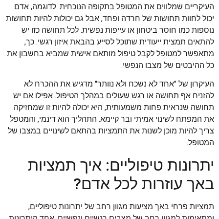
העיקריים שמלווים את המטופל בתקופה הנוכחית. לדוגמה, אדם
יכול לחוות תחושות של חרדה ופחד, אבל גם יכולות להיות תחושות
נוספות כמו חוסר ביטחון או עייפות נפשית. לכל תחושה כזו יש
להתאים תמצית ייעודית שתוכל לסייע בהבאת איזון רגשי. כך,
מתאפשר למטופל לקבל טיפול מותאם אישית שמביא בחשבון את
כל ההיבטים של מצבו הנפשי.
העיקרון של "אחד לא נשכח ולא נוותר" מדגיש את ההכרח לא
להזניח אף תחושה או רגש שעולים במהלך הטיפול. אפילו אם יש
תחושה שנראית פחות משמעותית, היא יכולה להיות זו שמחזיקה
את המפתח לשינוי אמיתי ובר קיימא. התהליך הוא דינמי, והמטפל
צריך להיות מוכן לשנות את התמציות בהתאם לשינויים במצבו של
המטופל.
יתרונות טיפוליים: איך תמציות
באך עוזרות לכל אדם?
תמציות פרחי באך מציעות מגוון רחב של יתרונות טיפוליים,
ומתאימות למגוון רחב של מצבים רגשיים ונפשיים. אחד היתרונות