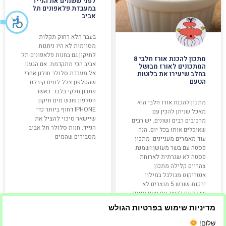
לפני ששמים את הנייד
במעבדת פלאפונים תל
אביב
בעבר הלא רחוק תקלות
מסוימות לא היו ניתנות
לתיקון גם בחנות פלאפונים תל
מתכון להכנת אורז חלבי 8
אביב הכי מתקדמת. אם הגענו
המתכונים לאורז מבושל
אל מעבדת סלולר חולון אחרי
בחלב שיעירו את בלוטות
הטעם
שהטלפון צלל למים קיבלנו
פתרון חלקי בלבד. כאשר
הטלפון פוגש מים תיקון
מתכון להכנת אורז חלבי הוא
IPHONE דחוף ביותר כדי
מאכל שניתן להכין עם
שיישאר סיכוי להציל את
מרכיבים רבים ושונים. יש רבים
הנייד. חנות סלולר תל אביב
שאוכלים אותו בכל יום. הנה
מסבירים שהמים
עוד מאמרים מעניינים: מתכון
פסטה עם בשר מעושן ושמנת
פסטה לא שגרתית לארוחת
צהריים קלילה מתכון
אנטריקוט מגולגל במילוי
ירקות שורש 5 מוצרים לא
שגרתיים לבשר עם טעם מיוחד
מתכון להכנת
מדיניות שימוש בפרטיות הגולש
שלום!