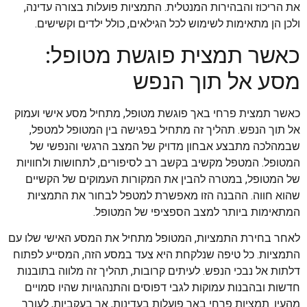
את הריכוז והבהירות המנטלית. התמציות פועלות בצורה עדינה,
ולכן הן מתאימות לשימוש לכל הגילאים, כולל ילדים וקשישים.
כאשר תמצית פוגשת מטופל:
מסע אל תוך הנפש
כאשר תמצית פרחי באך פוגשת מטופל, מתחיל מסע אישי ועמוק
אל תוך הנפש. תהליך זה מתחיל בפגישה בין המטופל למטפל,
שבמהלכה מתבצע אבחון מדויק של המצב הרגשי והנפשי של
המטופל. המטפל מקשיב בקשב רב לסיפורים, לתחושות ולחוויות
של המטופל, במטרה להבין את המקורות העמוקים של הקשיים
שהוא חווה. ההבנה הזו מאפשרת למטפל לבחור את התמציות
המתאימות ביותר למצב הספציפי של המטופל.
לאחר בחירת התמציות, המטופל מתחיל את המסע האישי שלו עם
התמציות. כל טיפה שנלקחת היא צעד במסע הזה, המסייע לפתוח
דלתות אל נבכי הנפש. לעיתים קרובות, תהליך זה מלווה בתובנות
חדשות ובהבנות עמוקות לגבי דפוסים והתנהגויות שהיו סמויים
מהעין. תמציות פרחי באך פועלות בעדינות, אך בעקביות, לעורר