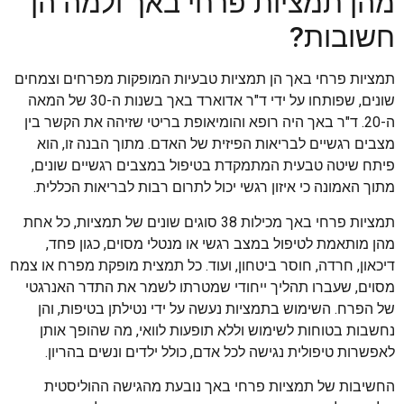
מהן תמציות פרחי באך ולמה הן
חשובות?
תמציות פרחי באך הן תמציות טבעיות המופקות מפרחים וצמחים
שונים, שפותחו על ידי ד"ר אדוארד באך בשנות ה-30 של המאה
ה-20. ד"ר באך היה רופא והומיאופת בריטי שזיהה את הקשר בין
מצבים רגשיים לבריאות הפיזית של האדם. מתוך הבנה זו, הוא
פיתח שיטה טבעית המתמקדת בטיפול במצבים רגשיים שונים,
מתוך האמונה כי איזון רגשי יכול לתרום רבות לבריאות הכללית.
תמציות פרחי באך מכילות 38 סוגים שונים של תמציות, כל אחת
מהן מותאמת לטיפול במצב רגשי או מנטלי מסוים, כגון פחד,
דיכאון, חרדה, חוסר ביטחון, ועוד. כל תמצית מופקת מפרח או צמח
מסוים, שעברו תהליך ייחודי שמטרתו לשמר את התדר האנרגטי
של הפרח. השימוש בתמציות נעשה על ידי נטילתן בטיפות, והן
נחשבות בטוחות לשימוש וללא תופעות לוואי, מה שהופך אותן
לאפשרות טיפולית נגישה לכל אדם, כולל ילדים ונשים בהריון.
החשיבות של תמציות פרחי באך נובעת מהגישה ההוליסטית