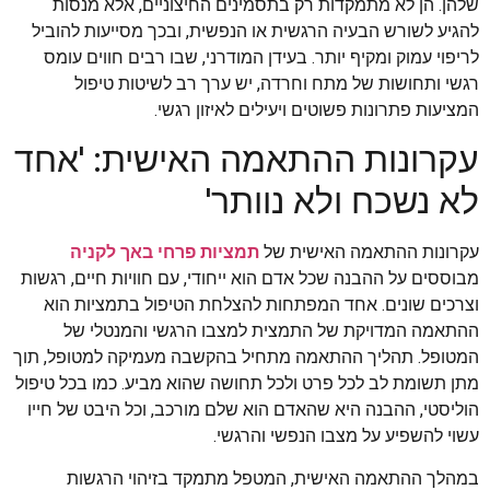
שלהן. הן לא מתמקדות רק בתסמינים החיצוניים, אלא מנסות
להגיע לשורש הבעיה הרגשית או הנפשית, ובכך מסייעות להוביל
לריפוי עמוק ומקיף יותר. בעידן המודרני, שבו רבים חווים עומס
רגשי ותחושות של מתח וחרדה, יש ערך רב לשיטות טיפול
המציעות פתרונות פשוטים ויעילים לאיזון רגשי.
עקרונות ההתאמה האישית: 'אחד
לא נשכח ולא נוותר'
עקרונות ההתאמה האישית של
תמציות פרחי באך לקניה
מבוססים על ההבנה שכל אדם הוא ייחודי, עם חוויות חיים, רגשות
וצרכים שונים. אחד המפתחות להצלחת הטיפול בתמציות הוא
ההתאמה המדויקת של התמצית למצבו הרגשי והמנטלי של
המטופל. תהליך ההתאמה מתחיל בהקשבה מעמיקה למטופל, תוך
מתן תשומת לב לכל פרט ולכל תחושה שהוא מביע. כמו בכל טיפול
הוליסטי, ההבנה היא שהאדם הוא שלם מורכב, וכל היבט של חייו
עשוי להשפיע על מצבו הנפשי והרגשי.
במהלך ההתאמה האישית, המטפל מתמקד בזיהוי הרגשות