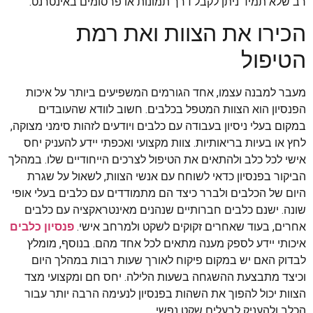
רב שלא תמיד ניתן לקבל דרך תמונות או פרסומים באינטרנט.
הכירו את הצוות ואת רמת
הטיפול
מעבר למבנה עצמו, אחד הגורמים המשפיעים ביותר על איכות
הפנסיון הוא הצוות המטפל בכלבים. חשוב לוודא שהעובדים
במקום בעלי ניסיון בעבודה עם כלבים ויודעים לזהות סימני מצוקה,
לחץ או בעיות בריאותיות. צוות מקצועי ואכפתי יידע להעניק יחס
אישי לכל כלב ולהתאים את הטיפול לצרכים הייחודיים שלו. במהלך
הביקור בפנסיון כדאי לשוחח עם אנשי הצוות, לשאול על שגרת
היום של הכלבים ולברר כיצד הם מתמודדים עם כלבים בעלי אופי
שונה. ישנם כלבים חברותיים שנהנים מאינטראקציה עם כלבים
אחרים, בעוד שאחרים זקוקים לשקט ולמרחב אישי.
פנסיון כלבים
איכותי יידע לספק מענה מתאים לכל אחד מהם. בנוסף, מומלץ
לבדוק האם יש במקום פיקוח לאורך שעות רבות במהלך היום
וכיצד מתבצעת ההשגחה בשעות הלילה. יחס חם ומקצועי מצד
הצוות יכול להפוך את השהות בפנסיון לנעימה הרבה יותר עבור
הכלב ולהעניק לבעלים שקט נפשי.