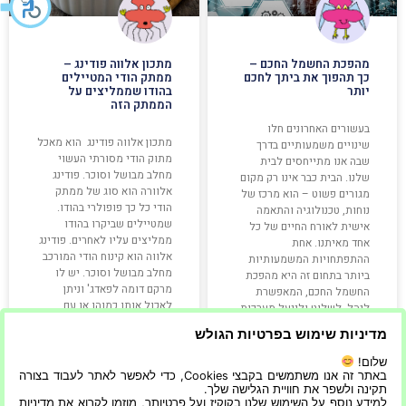
מהפכת החשמל החכם –
מתכון אלווה פודינג –
כך תהפוך את ביתך לחכם
ממתק הודי המטיילים
יותר
בהודו שממליצים על
הממתק הזה
בעשורים האחרונים חלו
מתכון אלווה פודינג הוא מאכל
שינויים משמעותיים בדרך
מתוק הודי מסורתי העשוי
שבה אנו מתייחסים לבית
מחלב מבושל וסוכר. פודינג
שלנו. הבית כבר אינו רק מקום
אלוורה הוא סוג של ממתק
מגורים פשוט – הוא מרכז של
הודי כל כך פופולרי בהודו.
נוחות, טכנולוגיה והתאמה
שמטיילים שביקרו בהודו
אישית לאורח החיים של כל
ממליצים עליו לאחרים. פודינג
אחד מאיתנו. אחת
אלווה הוא קינוח הודי המורכב
ההתפתחויות המשמעותיות
מחלב מבושל וסוכר. יש לו
ביותר בתחום זה היא מהפכת
מרקם דומה לפאדג' וניתן
החשמל החכם, המאפשרת
לאכול אותו כמוהו או עם
לנהל, לשלוט ולייעל מערכות
תוספות
רבות בבית בלחיצת
מדיניות שימוש בפרטיות הגולש
שלום!
קרא עוד »
קרא עוד »
באתר זה אנו משתמשים בקבצי Cookies, כדי לאפשר לאתר לעבוד בצורה
תקינה ולשפר את חוויית הגלישה שלך.
למידע נוסף על השימוש שלנו בקוקיז ועל פרטיותך, מוזמן לקרוא את מדיניות